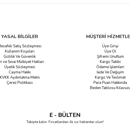
lerinizi bu yönde yapmalısınız. Genellikle beyaz renkler ve sade renkler tercih 
in kullanım şeklinize ve beklentinize bağlıdır. Futbolcular tozluk seçimini ya
ileceğiniz yer online alışveriştir.
YASAL BİLGİLER
MÜŞTERİ HİZMETLE
esafeli Satış Sözleşmesi
Üye Girişi
Kullanım Koşuları
Üye Ol
Gizlilik Ve Güvenlik
Şifremi Unuttum
ri ve Sınai Mülkiyet Hakları
Kargo Takibi
Üyelik Sözleşmesi
Ödeme İşlemleri
Cayma Hakkı
İade Ve Değişim
KVKK Aydınlatma Metni
Kargo Ve Teslimat
Çerez Politikası
Para Puan Hakkında
Beden Tablosu Kılavuz
E - BÜLTEN
Takipte kalın. Fırsatlardan ilk siz haberdar olun!