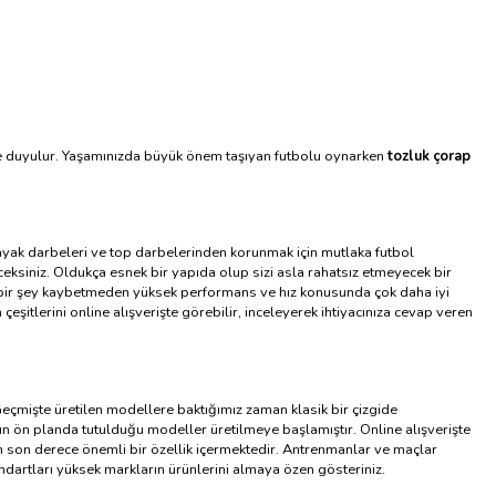
e duyulur. Yaşamınızda büyük önem taşıyan futbolu oynarken
tozluk çorap
 ayak darbeleri ve top darbelerinden korunmak için mutlaka futbol
ksiniz. Oldukça esnek bir yapıda olup sizi asla rahatsız etmeyecek bir
hiçbir şey kaybetmeden yüksek performans ve hız konusunda çok daha iyi
eşitlerini online alışverişte görebilir, inceleyerek ihtiyacınıza cevap veren
 Geçmişte üretilen modellere baktığımız zaman klasik bir çizgide
ın ön planda tutulduğu modeller üretilmeye başlamıştır. Online alışverişte
an son derece önemli bir özellik içermektedir. Antrenmanlar ve maçlar
ndartları yüksek markların ürünlerini almaya özen gösteriniz.