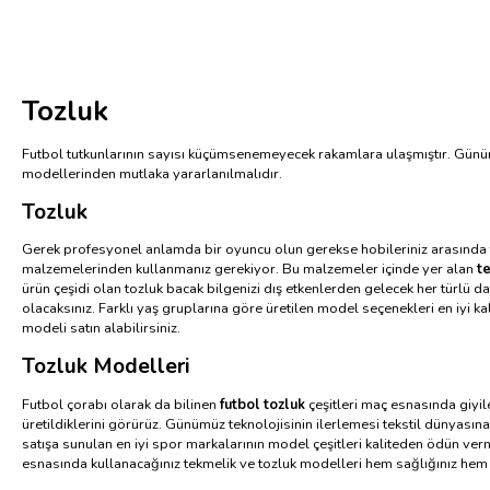
Tozluk
Futbol tutkunlarının sayısı küçümsenemeyecek rakamlara ulaşmıştır. Gün
modellerinden mutlaka yararlanılmalıdır.
Tozluk
Gerek profesyonel anlamda bir oyuncu olun gerekse hobileriniz arasında fu
malzemelerinden kullanmanız gerekiyor. Bu malzemeler içinde yer alan
t
ürün çeşidi olan tozluk bacak bilgenizi dış etkenlerden gelecek her türlü
olacaksınız. Farklı yaş gruplarına göre üretilen model seçenekleri en iyi ka
modeli satın alabilirsiniz.
Tozluk Modelleri
Futbol çorabı olarak da bilinen
futbol tozluk
çeşitleri maç esnasında giyil
üretildiklerini görürüz. Günümüz teknolojisinin ilerlemesi tekstil dünyası
satışa sunulan en iyi spor markalarının model çeşitleri kaliteden ödün ver
esnasında kullanacağınız tekmelik ve tozluk modelleri hem sağlığınız hem d