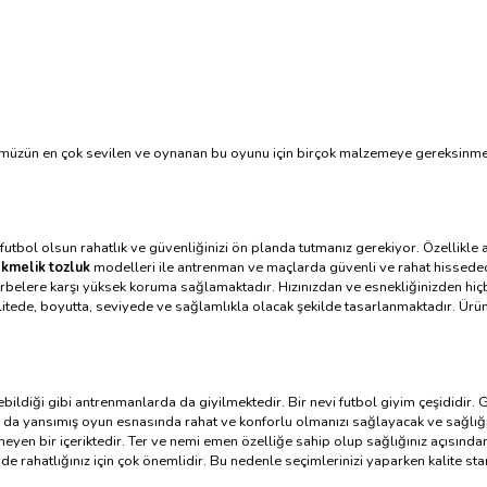
ümüzün en çok sevilen ve oynanan bu oyunu için birçok malzemeye gereksinm
tbol olsun rahatlık ve güvenliğinizi ön planda tutmanız gerekiyor. Özellikle
ekmelik tozluk
modelleri ile antrenman ve maçlarda güvenli ve rahat hissedece
 darbelere karşı yüksek koruma sağlamaktadır. Hızınızdan ve esnekliğinizden 
litede, boyutta, seviyede ve sağlamlıkla olacak şekilde tasarlanmaktadır. Ürün ç
ebildiği gibi antrenmanlarda da giyilmektedir. Bir nevi futbol giyim çeşididir.
na da yansımış oyun esnasında rahat ve konforlu olmanızı sağlayacak ve sağlığ
meyen bir içeriktedir. Ter ve nemi emen özelliğe sahip olup sağlığınız açısınd
e rahatlığınız için çok önemlidir. Bu nedenle seçimlerinizi yaparken kalite sta