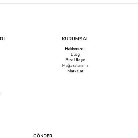
edilmektedir. Estetik açıdan bu seçimler daha fazla ön plana çıkmaktadır.
parken genellikle formalarına uyum sağlayan renkler içinden seçerler. En
Rİ
KURUMSAL
Hakkımızda
Blog
Bize Ulaşın
Mağazalarımız
Markalar
u
GÖNDER