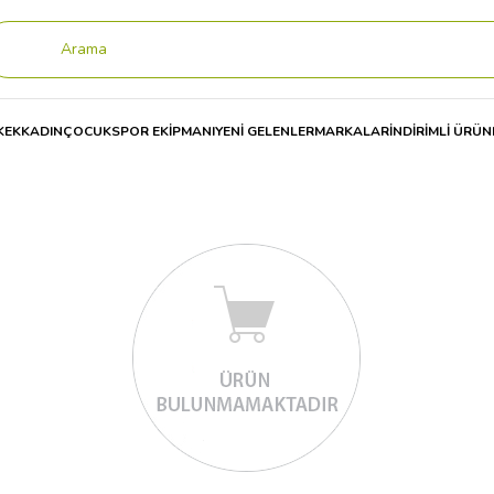
KEK
KADIN
ÇOCUK
SPOR EKİPMANI
YENİ GELENLER
MARKALAR
İNDİRİMLİ ÜRÜN