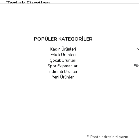
Tozluk Fiyatları
Tozluk seçimi yaparken estetik ve güvenlik kavramını iyi belirlemeli tercih
Farklı desen, renk ve uzunlukta modeller de mevcut olup seçim tamamen siz
son teknolojinin en kaliteli ürün çeşitlerini en uygun fiyat aralıklarıyla bulab
POPÜLER KATEGORİLER
Kadın Ürünleri
M
Erkek Ürünleri
Çocuk Ürünleri
Spor Ekipmanları
Fik
İndirimli Ürünler
Yeni Ürünler