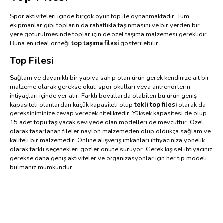
Spor aktiviteleri içinde birçok oyun top ile oynanmaktadır. Tüm
ekipmanlar gibi topların da rahatlıkla taşınmasını ve bir yerden bir
yere götürülmesinde toplar için de özel taşıma malzemesi gereklidir.
Buna en ideal örneği
top taşıma filesi
gösterilebilir.
Top Filesi
Sağlam ve dayanıklı bir yapıya sahip olan ürün gerek kendinize ait bir
malzeme olarak gerekse okul, spor okulları veya antrenörlerin
ihtiyaçları içinde yer alır. Farklı boyutlarda olabilen bu ürün geniş
kapasiteli olanlardan küçük kapasiteli olup
tekli top filesi
olarak da
gereksiniminize cevap verecek niteliktedir. Yüksek kapasitesi de olup
15 adet topu taşıyacak seviyede olan modelleri de mevcuttur. Özel
olarak tasarlanan fileler naylon malzemeden olup oldukça sağlam ve
kaliteli bir malzemedir. Online alışveriş imkanları ihtiyacınıza yönelik
olarak farklı seçenekleri gözler önüne sürüyor. Gerek kişisel ihtiyacınız
gerekse daha geniş aktiviteler ve organizasyonlar için her tip modeli
bulmanız mümkündür.
Top Filesi Modelleri
Ürün sağlamlık ve işlevselliği bir arada barındırır. Spor okullarında
veya maçlarda çok sık rastladığımız fileler topları bir arada tutma,
taşıma ve yedek bulundurma açısından mutlaka gereklidir. Bazen de