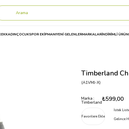
KEK
KADIN
ÇOCUK
SPOR EKİPMANI
YENİ GELENLER
MARKALAR
İNDİRİMLİ ÜRÜN
and Chillberg 2.Strap Gtx Çocuk Bot A1VMJ
Timberland Chi
(A1VMJ-X)
₺599,00
Marka
:
Timberland
İstek Lis
Favorilere Ekle
Gelince H