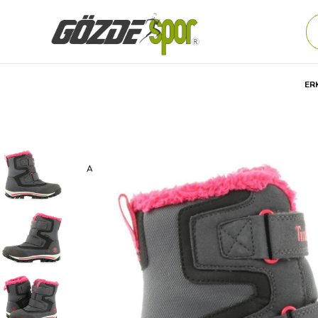
ER
Anasayfa
Çocuk
AYAKKABI
Günlük
BOT
Timberl