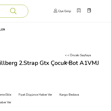
Üye Girişi
LER
< < Önceki Sayfaya
llberg 2.Strap Gtx Çocuk Bot A1VMJ
Dön
teme Ekle
Fiyat Düşünce Haber Ver
Kargo Bedava
aber Ver