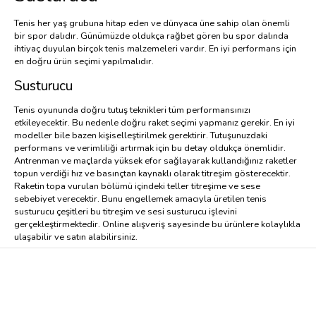
Tenis her yaş grubuna hitap eden ve dünyaca üne sahip olan önemli
bir spor dalıdır. Günümüzde oldukça rağbet gören bu spor dalında
ihtiyaç duyulan birçok tenis malzemeleri vardır. En iyi performans için
en doğru ürün seçimi yapılmalıdır.
Susturucu
Tenis oyununda doğru tutuş teknikleri tüm performansınızı
etkileyecektir. Bu nedenle doğru raket seçimi yapmanız gerekir. En iyi
modeller bile bazen kişiselleştirilmek gerektirir. Tutuşunuzdaki
performans ve verimliliği artırmak için bu detay oldukça önemlidir.
Antrenman ve maçlarda yüksek efor sağlayarak kullandığınız raketler
topun verdiği hız ve basınçtan kaynaklı olarak titreşim gösterecektir.
Raketin topa vurulan bölümü içindeki teller titreşime ve sese
sebebiyet verecektir. Bunu engellemek amacıyla üretilen tenis
susturucu çeşitleri bu titreşim ve sesi susturucu işlevini
gerçekleştirmektedir. Online alışveriş sayesinde bu ürünlere kolaylıkla
ulaşabilir ve satın alabilirsiniz.
Susturucu Modelleri
Tenis raketinizi kişiselleştirmede titreşim önleyiciler kullanmanız bazen
gerekli olmaktadır. Bu susturucu özellikli çeşitler tenis spor
malzemeleri içinde yer almış ve sizin isteklerinize cevap vermektedir.