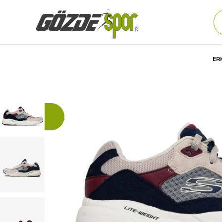
ER
YENI
Anasayfa
Erkek
AYAKKABI
Günlük
Spor Ayakkabıs