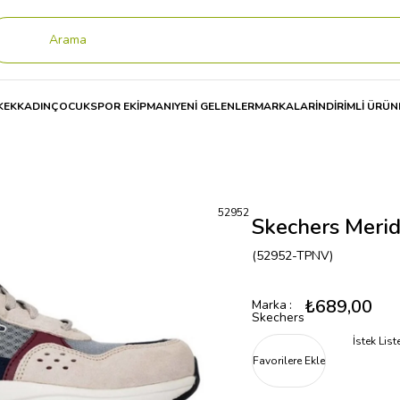
KEK
KADIN
ÇOCUK
SPOR EKİPMANI
YENİ GELENLER
MARKALAR
İNDİRİMLİ ÜRÜN
ı
Skechers Meridian Erkek Spor Ayakkabısı 52952
Skechers Merid
(52952-TPNV)
₺689,00
Marka
:
Skechers
İstek Lis
Favorilere Ekle