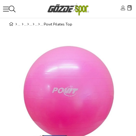
Povıt Pılates Top