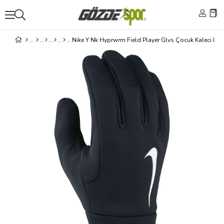
Nike Y Nk Hyprwrm Field Player Glvs Çocuk Kaleci Eldi