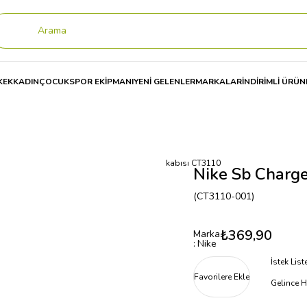
KEK
KADIN
ÇOCUK
SPOR EKİPMANI
YENİ GELENLER
MARKALAR
İNDİRİMLİ ÜRÜN
ı
Nike Sb Charge Slip Prm Erkek Spor Ayakkabısı CT3110
Nike Sb Charge
(CT3110-001)
₺369,90
Marka
:
Nike
İstek Lis
Favorilere Ekle
Gelince H