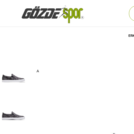
ER
Anasayfa
Erkek
AYAKKABI
Günlük
Spor Ayakkabıs