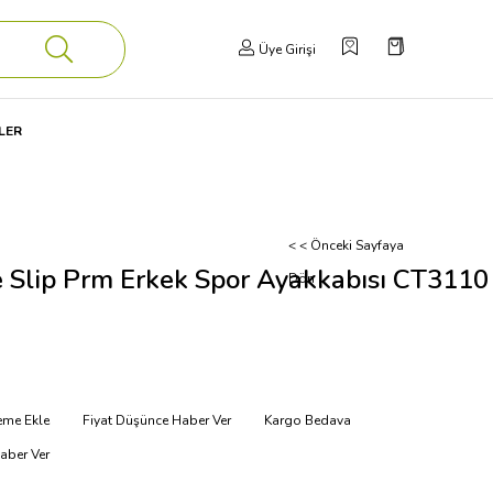
Üye Girişi
LER
< < Önceki Sayfaya
 Slip Prm Erkek Spor Ayakkabısı CT3110
Dön
teme Ekle
Fiyat Düşünce Haber Ver
Kargo Bedava
aber Ver