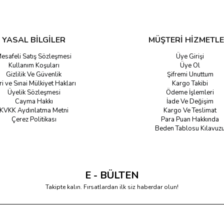
YASAL BİLGİLER
MÜŞTERİ HİZMETLE
esafeli Satış Sözleşmesi
Üye Girişi
Kullanım Koşuları
Üye Ol
Gizlilik Ve Güvenlik
Şifremi Unuttum
ri ve Sınai Mülkiyet Hakları
Kargo Takibi
Üyelik Sözleşmesi
Ödeme İşlemleri
Cayma Hakkı
İade Ve Değişim
KVKK Aydınlatma Metni
Kargo Ve Teslimat
Çerez Politikası
Para Puan Hakkında
Beden Tablosu Kılavuz
E - BÜLTEN
Takipte kalın. Fırsatlardan ilk siz haberdar olun!