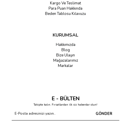
Kargo Ve Teslimat
Para Puan Hakkında
Beden Tablosu Kılavuzu
KURUMSAL
Hakkımızda
Blog
Bize Ulaşın
Mağazalarımız
Markalar
E - BÜLTEN
Takipte kalın. Fırsatlardan ilk siz haberdar olun!
GÖNDER