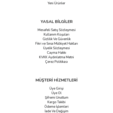
Yeni Ürünler
YASAL BİLGİLER
Mesafeli Satış Sözleşmesi
Kullanım Koşuları
Gizlilik Ve Güvenlik
Fikri ve Sınai Mülkiyet Hakları
Üyelik Sözleşmesi
Cayma Hakkı
KVKK Aydınlatma Metni
Çerez Politikası
MÜŞTERİ HİZMETLERİ
Üye Girişi
Üye Ol
Şifremi Unuttum
Kargo Takibi
Ödeme İşlemleri
İade Ve Değişim