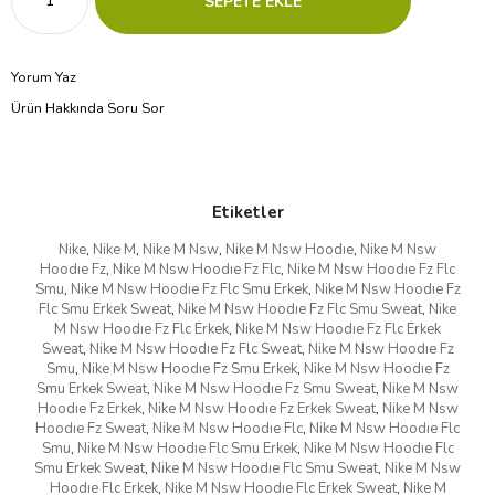
Yorum Yaz
Ürün Hakkında Soru Sor
Etiketler
Nike
,
Nike M
,
Nike M Nsw
,
Nike M Nsw Hoodıe
,
Nike M Nsw
Hoodıe Fz
,
Nike M Nsw Hoodıe Fz Flc
,
Nike M Nsw Hoodıe Fz Flc
Smu
,
Nike M Nsw Hoodıe Fz Flc Smu Erkek
,
Nike M Nsw Hoodıe Fz
Flc Smu Erkek Sweat
,
Nike M Nsw Hoodıe Fz Flc Smu Sweat
,
Nike
M Nsw Hoodıe Fz Flc Erkek
,
Nike M Nsw Hoodıe Fz Flc Erkek
Sweat
,
Nike M Nsw Hoodıe Fz Flc Sweat
,
Nike M Nsw Hoodıe Fz
Smu
,
Nike M Nsw Hoodıe Fz Smu Erkek
,
Nike M Nsw Hoodıe Fz
Smu Erkek Sweat
,
Nike M Nsw Hoodıe Fz Smu Sweat
,
Nike M Nsw
Hoodıe Fz Erkek
,
Nike M Nsw Hoodıe Fz Erkek Sweat
,
Nike M Nsw
Hoodıe Fz Sweat
,
Nike M Nsw Hoodıe Flc
,
Nike M Nsw Hoodıe Flc
Smu
,
Nike M Nsw Hoodıe Flc Smu Erkek
,
Nike M Nsw Hoodıe Flc
Smu Erkek Sweat
,
Nike M Nsw Hoodıe Flc Smu Sweat
,
Nike M Nsw
Hoodıe Flc Erkek
,
Nike M Nsw Hoodıe Flc Erkek Sweat
,
Nike M