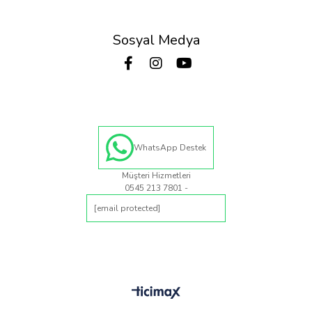
Sosyal Medya
WhatsApp Destek
Müşteri Hizmetleri
0545 213 7801 -
[email protected]