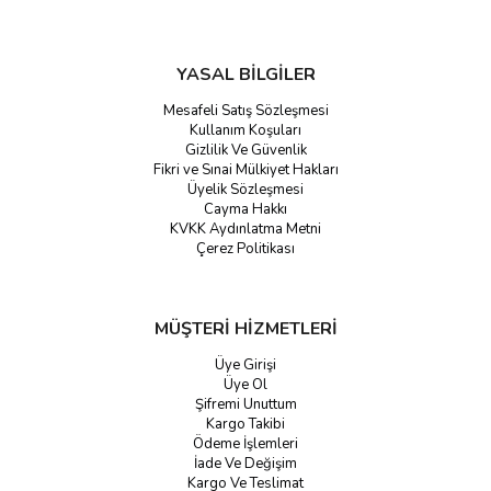
YASAL BİLGİLER
Mesafeli Satış Sözleşmesi
Kullanım Koşuları
Gizlilik Ve Güvenlik
Fikri ve Sınai Mülkiyet Hakları
Üyelik Sözleşmesi
Cayma Hakkı
KVKK Aydınlatma Metni
Çerez Politikası
MÜŞTERİ HİZMETLERİ
Üye Girişi
Üye Ol
Şifremi Unuttum
Kargo Takibi
Ödeme İşlemleri
İade Ve Değişim
Kargo Ve Teslimat