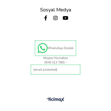
Sosyal Medya
WhatsApp Destek
Müşteri Hizmetleri
0545 213 7801 -
[email protected]