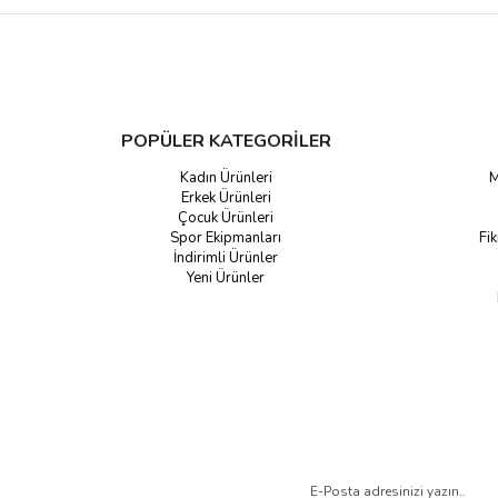
POPÜLER KATEGORİLER
Kadın Ürünleri
M
Erkek Ürünleri
Çocuk Ürünleri
Spor Ekipmanları
Fik
İndirimli Ürünler
Yeni Ürünler