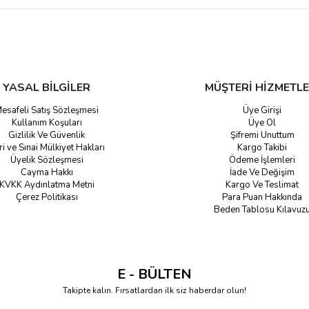
YASAL BİLGİLER
MÜŞTERİ HİZMETLE
esafeli Satış Sözleşmesi
Üye Girişi
Kullanım Koşuları
Üye Ol
Gizlilik Ve Güvenlik
Şifremi Unuttum
ri ve Sınai Mülkiyet Hakları
Kargo Takibi
Üyelik Sözleşmesi
Ödeme İşlemleri
Cayma Hakkı
İade Ve Değişim
KVKK Aydınlatma Metni
Kargo Ve Teslimat
Çerez Politikası
Para Puan Hakkında
Beden Tablosu Kılavuz
E - BÜLTEN
Takipte kalın. Fırsatlardan ilk siz haberdar olun!