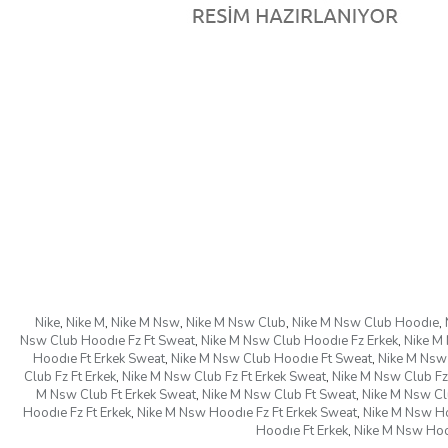
Nike
,
Nike M
,
Nike M Nsw
,
Nike M Nsw Club
,
Nike M Nsw Club Hoodıe
,
Nsw Club Hoodıe Fz Ft Sweat
,
Nike M Nsw Club Hoodıe Fz Erkek
,
Nike M
Hoodıe Ft Erkek Sweat
,
Nike M Nsw Club Hoodıe Ft Sweat
,
Nike M Nsw
Club Fz Ft Erkek
,
Nike M Nsw Club Fz Ft Erkek Sweat
,
Nike M Nsw Club Fz
M Nsw Club Ft Erkek Sweat
,
Nike M Nsw Club Ft Sweat
,
Nike M Nsw Cl
Hoodıe Fz Ft Erkek
,
Nike M Nsw Hoodıe Fz Ft Erkek Sweat
,
Nike M Nsw Ho
Hoodıe Ft Erkek
,
Nike M Nsw Hoo