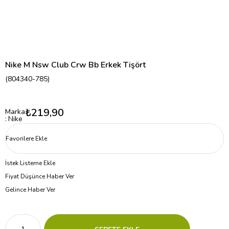
Nike M Nsw Club Crw Bb Erkek Tişört
(804340-785)
₺219,90
Marka
:
Nike
Favorilere Ekle
İstek Listeme Ekle
Fiyat Düşünce Haber Ver
Gelince Haber Ver