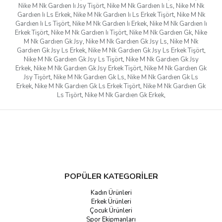
Nike M Nk Gardıen Iı Jsy Tişört
,
Nike M Nk Gardıen Iı Ls
,
Nike M Nk
Gardıen Iı Ls Erkek
,
Nike M Nk Gardıen Iı Ls Erkek Tişört
,
Nike M Nk
Gardıen Iı Ls Tişört
,
Nike M Nk Gardıen Iı Erkek
,
Nike M Nk Gardıen Iı
Erkek Tişört
,
Nike M Nk Gardıen Iı Tişört
,
Nike M Nk Gardıen Gk
,
Nike
M Nk Gardıen Gk Jsy
,
Nike M Nk Gardıen Gk Jsy Ls
,
Nike M Nk
Gardıen Gk Jsy Ls Erkek
,
Nike M Nk Gardıen Gk Jsy Ls Erkek Tişört
,
Nike M Nk Gardıen Gk Jsy Ls Tişört
,
Nike M Nk Gardıen Gk Jsy
Erkek
,
Nike M Nk Gardıen Gk Jsy Erkek Tişört
,
Nike M Nk Gardıen Gk
Jsy Tişört
,
Nike M Nk Gardıen Gk Ls
,
Nike M Nk Gardıen Gk Ls
Erkek
,
Nike M Nk Gardıen Gk Ls Erkek Tişört
,
Nike M Nk Gardıen Gk
Ls Tişört
,
Nike M Nk Gardıen Gk Erkek
,
POPÜLER KATEGORİLER
Kadın Ürünleri
Erkek Ürünleri
Çocuk Ürünleri
Spor Ekipmanları