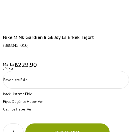
Nike M Nk Gardıen Iı Gk Jsy Ls Erkek Tişört
(898043-010)
₺229,90
Marka
:
Nike
Favorilere Ekle
İstek Listeme Ekle
Fiyat Düşünce Haber Ver
Gelince Haber Ver