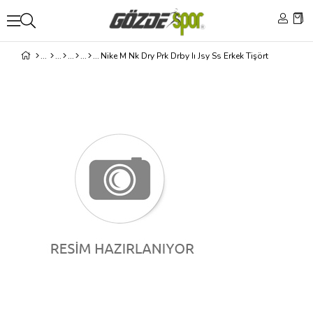
Nike M Nk Dry Prk Drby Iı Jsy Ss Erkek Tişört