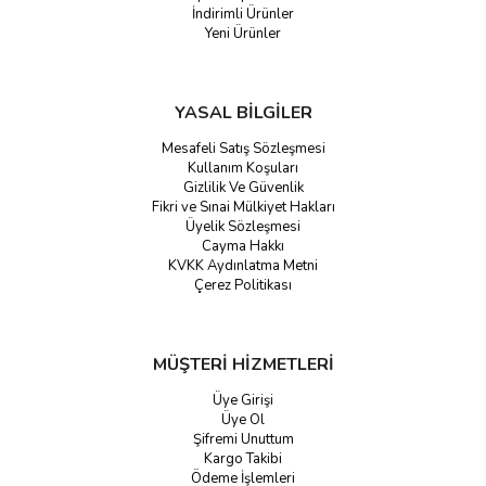
İndirimli Ürünler
Yeni Ürünler
YASAL BİLGİLER
Mesafeli Satış Sözleşmesi
Kullanım Koşuları
Gizlilik Ve Güvenlik
Fikri ve Sınai Mülkiyet Hakları
Üyelik Sözleşmesi
Cayma Hakkı
KVKK Aydınlatma Metni
Çerez Politikası
MÜŞTERİ HİZMETLERİ
Üye Girişi
Üye Ol
Şifremi Unuttum
Kargo Takibi
Ödeme İşlemleri