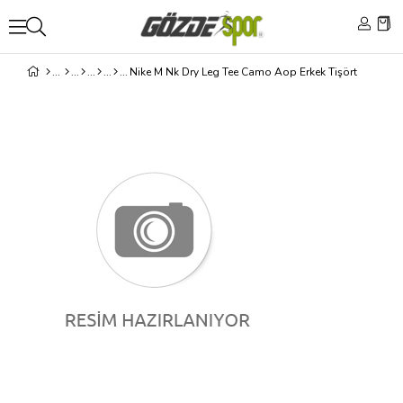
Nike M Nk Dry Leg Tee Camo Aop Erkek Tişört