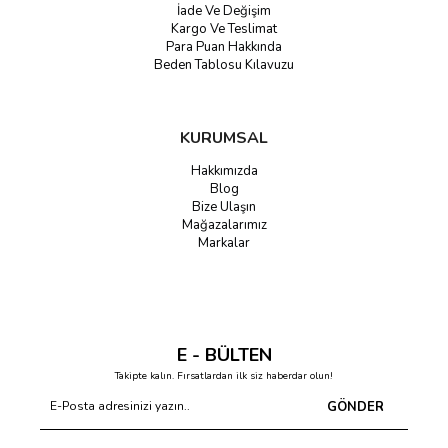
İade Ve Değişim
Kargo Ve Teslimat
Para Puan Hakkında
Beden Tablosu Kılavuzu
KURUMSAL
Hakkımızda
Blog
Bize Ulaşın
Mağazalarımız
Markalar
E - BÜLTEN
Takipte kalın. Fırsatlardan ilk siz haberdar olun!
GÖNDER