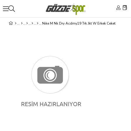
Nike M Nk Dry Acdmy19 Trk Jkt W Erkek Ceket