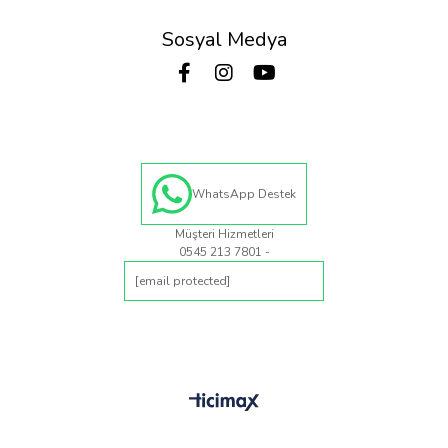
Sosyal Medya
WhatsApp Destek
Müşteri Hizmetleri
0545 213 7801 -
[email protected]