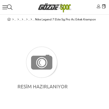
Nike Legend 7 Elıte Sg.Pro Ac Erkek Krampon