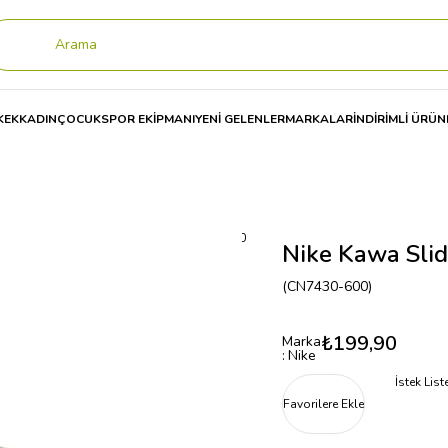
KEK
KADIN
ÇOCUK
SPOR EKİPMANI
YENİ GELENLER
MARKALAR
İNDİRİMLİ ÜRÜN
awa Slide Se Mc (Gs/Ps) Kadın Terlik CN7430
Nike Kawa Slid
(CN7430-600)
₺199,90
Marka
:
Nike
İstek Lis
Favorilere Ekle