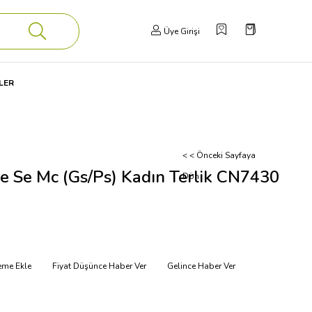
Üye Girişi
LER
< < Önceki Sayfaya
e Se Mc (Gs/Ps) Kadın Terlik CN7430
Dön
teme Ekle
Fiyat Düşünce Haber Ver
Gelince Haber Ver