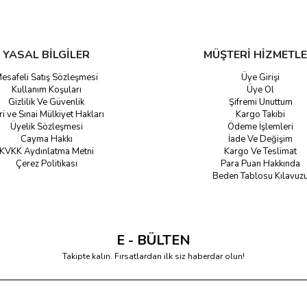
YASAL BİLGİLER
MÜŞTERİ HİZMETLE
esafeli Satış Sözleşmesi
Üye Girişi
Kullanım Koşuları
Üye Ol
Gizlilik Ve Güvenlik
Şifremi Unuttum
ri ve Sınai Mülkiyet Hakları
Kargo Takibi
Üyelik Sözleşmesi
Ödeme İşlemleri
Cayma Hakkı
İade Ve Değişim
KVKK Aydınlatma Metni
Kargo Ve Teslimat
Çerez Politikası
Para Puan Hakkında
Beden Tablosu Kılavuz
E - BÜLTEN
Takipte kalın. Fırsatlardan ilk siz haberdar olun!