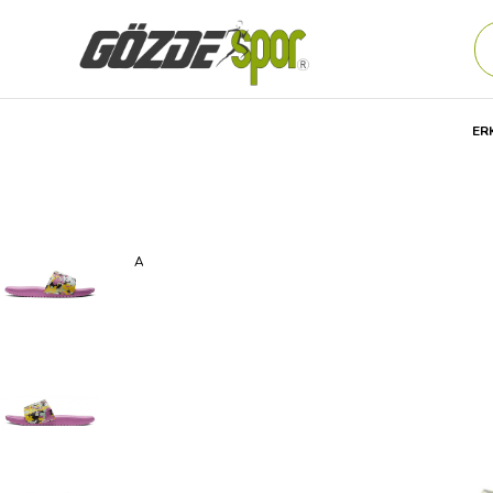
ER
Anasayfa
Kadın
AYAKKABI
Günlük
TERLİK
Nike K