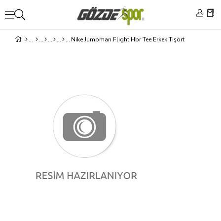
Nike Jumpman Flıght Hbr Tee Erkek Tişört