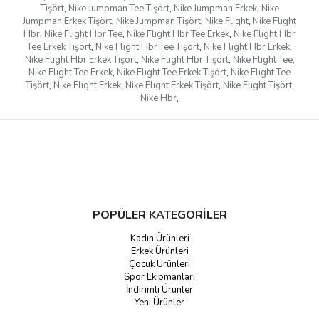
Tişört
,
Nike Jumpman Tee Tişört
,
Nike Jumpman Erkek
,
Nike
Jumpman Erkek Tişört
,
Nike Jumpman Tişört
,
Nike Flıght
,
Nike Flıght
Hbr
,
Nike Flıght Hbr Tee
,
Nike Flıght Hbr Tee Erkek
,
Nike Flıght Hbr
Tee Erkek Tişört
,
Nike Flıght Hbr Tee Tişört
,
Nike Flıght Hbr Erkek
,
Nike Flıght Hbr Erkek Tişört
,
Nike Flıght Hbr Tişört
,
Nike Flıght Tee
,
Nike Flıght Tee Erkek
,
Nike Flıght Tee Erkek Tişört
,
Nike Flıght Tee
Tişört
,
Nike Flıght Erkek
,
Nike Flıght Erkek Tişört
,
Nike Flıght Tişört
,
Nike Hbr
,
POPÜLER KATEGORİLER
Kadın Ürünleri
Erkek Ürünleri
Çocuk Ürünleri
Spor Ekipmanları
İndirimli Ürünler
Yeni Ürünler