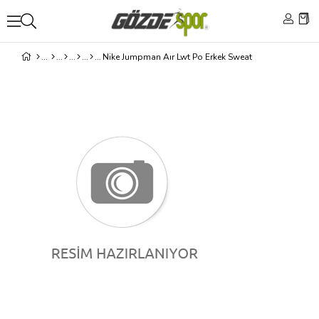
Nike Jumpman Aır Lwt Po Erkek Sweat