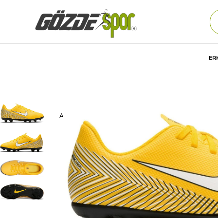
ER
Anasayfa
Çocuk
AYAKKABI
Futbol Ürünleri
KRAM