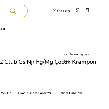
Üye Girişi
LER
< < Önceki Sayfaya
12 Club Gs Njr Fg/Mg Çocuk Krampon
Dön
teme Ekle
Fiyat Düşünce Haber Ver
Gelince Haber Ver