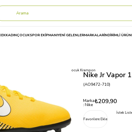
KEK
KADIN
ÇOCUK
SPOR EKİPMANI
YENİ GELENLER
MARKALAR
İNDİRİMLİ ÜRÜN
PON
Nike Jr Vapor 12 Club Gs Njr Fg/Mg Çocuk Krampon
Nike Jr Vapor 
(AO9472-710)
₺209,90
Marka
:
Nike
İstek Lis
Favorilere Ekle