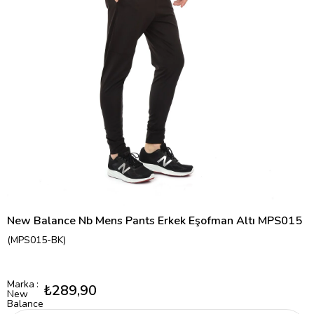
New Balance Nb Mens Pants Erkek Eşofman Altı MPS015
(MPS015-BK)
Marka
:
₺289,90
New
Balance