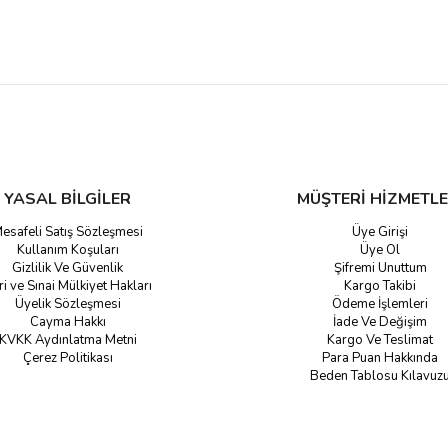
YASAL BİLGİLER
MÜŞTERİ HİZMETLE
esafeli Satış Sözleşmesi
Üye Girişi
Kullanım Koşuları
Üye Ol
Gizlilik Ve Güvenlik
Şifremi Unuttum
ri ve Sınai Mülkiyet Hakları
Kargo Takibi
Üyelik Sözleşmesi
Ödeme İşlemleri
Cayma Hakkı
İade Ve Değişim
KVKK Aydınlatma Metni
Kargo Ve Teslimat
Çerez Politikası
Para Puan Hakkında
Beden Tablosu Kılavuz