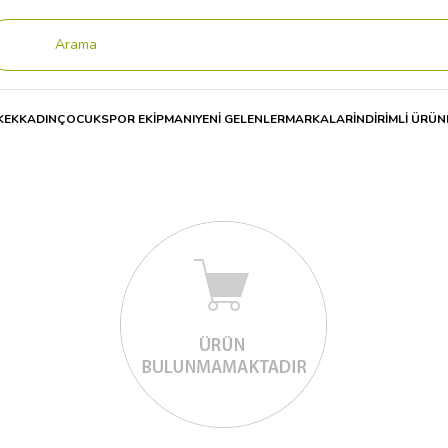
KEK
KADIN
ÇOCUK
SPOR EKİPMANI
YENİ GELENLER
MARKALAR
İNDİRİMLİ ÜRÜN