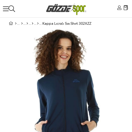
Kappa Lıcralı Sw.Shırt 302XZZ