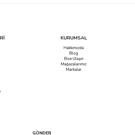
larak satışa sunulmaktadır. Sitemizde yer alan en iyi dünya markalarının
yatlar vardır. Bütçenize uygun bir seçimi en iyi şekilde yapmanızı sağlamak
Rİ
KURUMSAL
Hakkımızda
Blog
Bize Ulaşın
Mağazalarımız
Markalar
u
GÖNDER