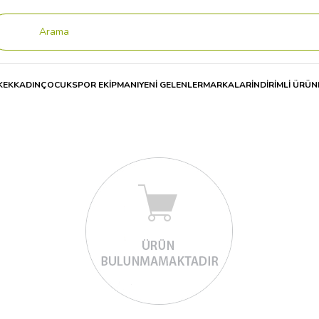
KEK
KADIN
ÇOCUK
SPOR EKİPMANI
YENİ GELENLER
MARKALAR
İNDİRİMLİ ÜRÜN