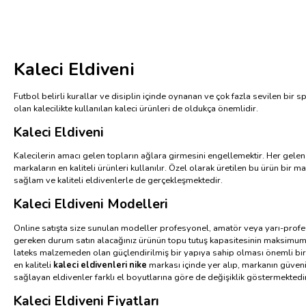
Kaleci Eldiveni
Futbol belirli kurallar ve disiplin içinde oynanan ve çok fazla sevilen bi
olan kalecilikte kullanılan kaleci ürünleri de oldukça önemlidir.
Kaleci Eldiveni
Kalecilerin amacı gelen topların ağlara girmesini engellemektir. Her gelen 
markaların en kaliteli ürünleri kullanılır. Özel olarak üretilen bu ürün bir
sağlam ve kaliteli eldivenlerle de gerçekleşmektedir.
Kaleci Eldiveni Modelleri
Online satışta size sunulan modeller profesyonel, amatör veya yarı-profes
gereken durum satın alacağınız ürünün topu tutuş kapasitesinin maksimum s
lateks malzemeden olan güçlendirilmiş bir yapıya sahip olması önemli bir de
en kaliteli
kaleci eldivenleri nike
markası içinde yer alıp, markanın güvenil
sağlayan eldivenler farklı el boyutlarına göre de değişiklik göstermekted
Kaleci Eldiveni Fiyatları