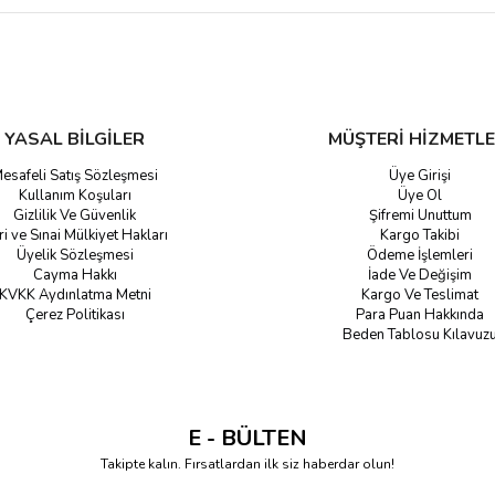
ek niteliktedir. En iyi spor markalarının en sağlam çeşitleri ihtiyaca yönelik o
leplerinize karşılık vermektedir. Model, marka ve materyallere göre değişen fi
YASAL BİLGİLER
MÜŞTERİ HİZMETLE
esafeli Satış Sözleşmesi
Üye Girişi
Kullanım Koşuları
Üye Ol
Gizlilik Ve Güvenlik
Şifremi Unuttum
ri ve Sınai Mülkiyet Hakları
Kargo Takibi
Üyelik Sözleşmesi
Ödeme İşlemleri
Cayma Hakkı
İade Ve Değişim
KVKK Aydınlatma Metni
Kargo Ve Teslimat
Çerez Politikası
Para Puan Hakkında
Beden Tablosu Kılavuz
E - BÜLTEN
Takipte kalın. Fırsatlardan ilk siz haberdar olun!