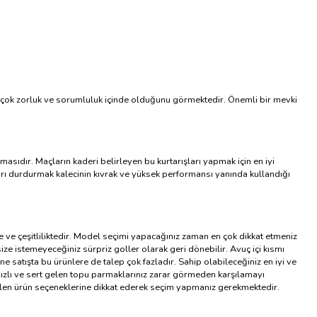
birçok zorluk ve sorumluluk içinde olduğunu görmektedir. Önemli bir mevki
asıdır. Maçların kaderi belirleyen bu kurtarışları yapmak için en iyi
akları durdurmak kalecinin kıvrak ve yüksek performansı yanında kullandığı
ve çeşitliliktedir. Model seçimi yapacağınız zaman en çok dikkat etmeniz
e istemeyeceğiniz sürpriz goller olarak geri dönebilir. Avuç içi kısmı
 satışta bu ürünlere de talep çok fazladır. Sahip olabileceğiniz en iyi ve
n, hızlı ve sert gelen topu parmaklarınız zarar görmeden karşılamayı
ebilen ürün seçeneklerine dikkat ederek seçim yapmanız gerekmektedir.