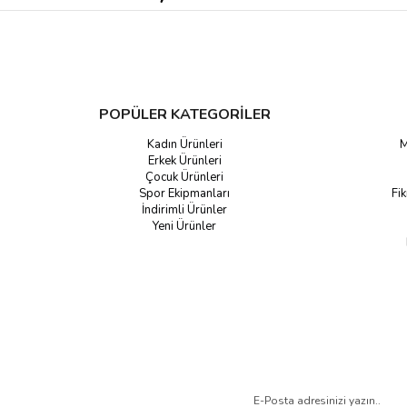
Online alışverişte yer alan eldiven modelleri ihtiyacınıza tam karşılık verec
mükemmel sağlamlıktaki kaleci eldivenleri çok uygun fiyat aralıklarıyla ta
için birçok avantajlı seçenek sizi beklemektedir.
POPÜLER KATEGORİLER
Kadın Ürünleri
M
Erkek Ürünleri
Çocuk Ürünleri
Spor Ekipmanları
Fik
İndirimli Ürünler
Yeni Ürünler