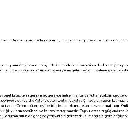
r spordur. Bu sporu takip eden kişiler oyuncuların hangi mevkide olursa olsun 
pozisyona karşılık vermek için de kaleci eldiveni sayesinde bu kurtarışları yapm
 maçın en önemli kısmında kurtarıcı işlevi yerini getirmektedir. Kaleye gelen at
yonel kalecilerin gerek maç gerekse antrenmanlarda kullanacakları şekillerde 
eviyede olmasıdır. Kaleye gelen topları yakaladığınızda elinizden kayması siz
taydır. Çok popüler çeşitler içinde kemikli modeller de yer almaktadır. Online
irliği, yılların tecrübesi ve kalitesi tartışılmazdır. Topu tutmanızı güçlendire
ir. Çocuktan tutun da genç ve yetişkinlere göre farklı numaralara göre değiş