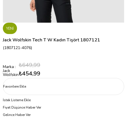
YENI
Jack Wolfskin Tech T W Kadın Tişört 1807121
(1807121-4076)
₺649,99
Marka
:
Jack
₺454,99
Wolfskin
Favorilere Ekle
İstek Listeme Ekle
Fiyat Düşünce Haber Ver
Gelince Haber Ver