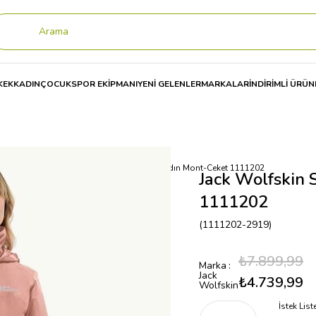
KEK
KADIN
ÇOCUK
SPOR EKİPMANI
YENİ GELENLER
MARKALAR
İNDİRİMLİ ÜRÜN
et
Jack Wolfskin Stormy Point 2L Jkt W Kadın Mont-Ceket 1111202
Jack Wolfskin 
1111202
(1111202-2919)
₺7.899,99
Marka
:
Jack
₺4.739,99
Wolfskin
İstek Lis