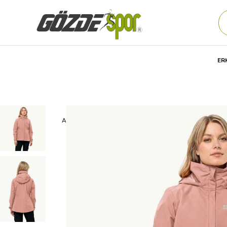
ER
Anasayfa
Kadın
GİYİM
Outdoor Ürünleri
Mont-Cek