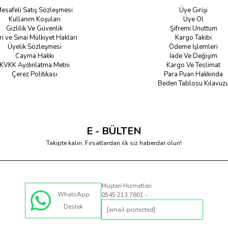
esafeli Satış Sözleşmesi
Üye Girişi
Kullanım Koşuları
Üye Ol
Gizlilik Ve Güvenlik
Şifremi Unuttum
ri ve Sınai Mülkiyet Hakları
Kargo Takibi
Üyelik Sözleşmesi
Ödeme İşlemleri
Cayma Hakkı
İade Ve Değişim
KVKK Aydınlatma Metni
Kargo Ve Teslimat
Çerez Politikası
Para Puan Hakkında
Beden Tablosu Kılavuz
E - BÜLTEN
Takipte kalın. Fırsatlardan ilk siz haberdar olun!
Müşteri Hizmetleri
WhatsApp
0545 213 7801 -
Destek
[email protected]