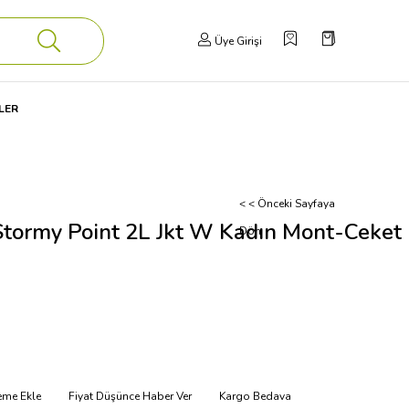
Üye Girişi
LER
< < Önceki Sayfaya
Stormy Point 2L Jkt W Kadın Mont-Ceket
Dön
teme Ekle
Fiyat Düşünce Haber Ver
Kargo Bedava