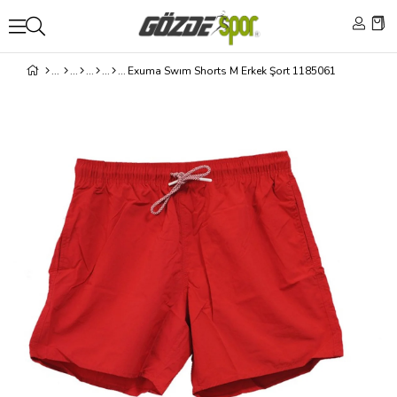
Exuma Swım Shorts M Erkek Şort 1185061