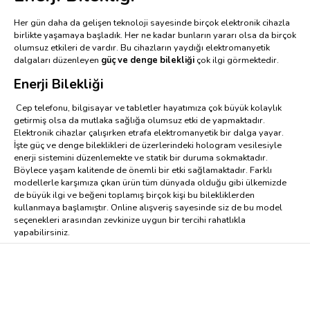
Her gün daha da gelişen teknoloji sayesinde birçok elektronik cihazla
birlikte yaşamaya başladık. Her ne kadar bunların yararı olsa da birçok
olumsuz etkileri de vardır. Bu cihazların yaydığı elektromanyetik
dalgaları düzenleyen
güç ve denge bilekliği
çok ilgi görmektedir.
Enerji Bilekliği
Cep telefonu, bilgisayar ve tabletler hayatımıza çok büyük kolaylık
getirmiş olsa da mutlaka sağlığa olumsuz etki de yapmaktadır.
Elektronik cihazlar çalışırken etrafa elektromanyetik bir dalga yayar.
İşte güç ve denge bileklikleri de üzerlerindeki hologram vesilesiyle
enerji sistemini düzenlemekte ve statik bir duruma sokmaktadır.
Böylece yaşam kalitende de önemli bir etki sağlamaktadır. Farklı
modellerle karşımıza çıkan ürün tüm dünyada olduğu gibi ülkemizde
de büyük ilgi ve beğeni toplamış birçok kişi bu bilekliklerden
kullanmaya başlamıştır. Online alışveriş sayesinde siz de bu model
seçenekleri arasından zevkinize uygun bir tercihi rahatlıkla
yapabilirsiniz.
Enerji Bilekliği Modelleri
Ürün çok hoş bir spor aksesuarıdır. Gün boyu maruz kaldığınız
elektromanyetik dalgaları nötr eden bu aksesuar vücuttaki enerji
çakralarına da etki etmektedir. İyi bir denge ve iyi bir estetik