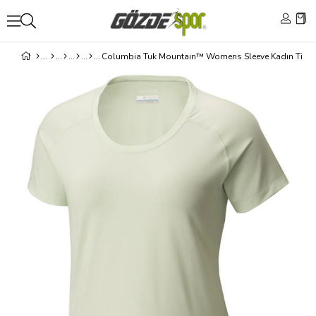
Columbia Tuk Mountaın™ Womens Sleeve Kadın Tişör