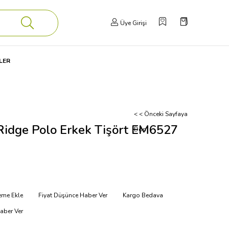
Üye Girişi
LER
< < Önceki Sayfaya
Ridge Polo Erkek Tişört EM6527
Dön
teme Ekle
Fiyat Düşünce Haber Ver
Kargo Bedava
aber Ver