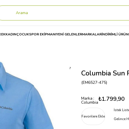
KEK
KADIN
ÇOCUK
SPOR EKİPMANI
YENİ GELENLER
MARKALAR
İNDİRİMLİ ÜRÜN
lumbia Sun Ridge Polo Erkek Tişört EM6527
Columbia Sun 
(EM6527-475)
₺1.799,90
Marka
:
Columbia
İstek Lis
Favorilere Ekle
Gelince H