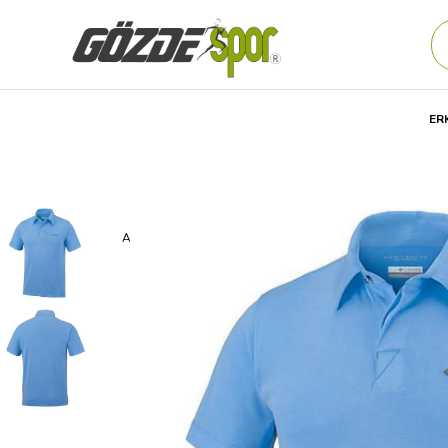
ER
Anasayfa
Erkek
GİYİM
Outdoor Ürünleri
Tişört
Co