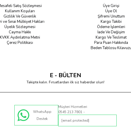
esafeli Satış Sözleşmesi
Üye Girişi
Kullanım Koşuları
Üye Ol
Gizlilik Ve Güvenlik
Şifremi Unuttum
ri ve Sınai Mülkiyet Hakları
Kargo Takibi
Üyelik Sözleşmesi
Ödeme İşlemleri
Cayma Hakkı
İade Ve Değişim
KVKK Aydınlatma Metni
Kargo Ve Teslimat
Çerez Politikası
Para Puan Hakkında
Beden Tablosu Kılavuz
E - BÜLTEN
Takipte kalın. Fırsatlardan ilk siz haberdar olun!
Müşteri Hizmetleri
WhatsApp
0545 213 7801 -
Destek
[email protected]