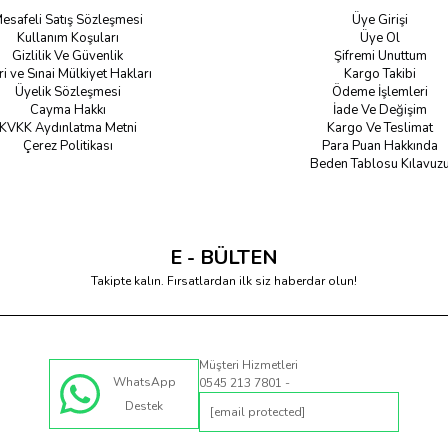
esafeli Satış Sözleşmesi
Üye Girişi
Kullanım Koşuları
Üye Ol
Gizlilik Ve Güvenlik
Şifremi Unuttum
ri ve Sınai Mülkiyet Hakları
Kargo Takibi
Üyelik Sözleşmesi
Ödeme İşlemleri
Cayma Hakkı
İade Ve Değişim
KVKK Aydınlatma Metni
Kargo Ve Teslimat
Çerez Politikası
Para Puan Hakkında
Beden Tablosu Kılavuz
E - BÜLTEN
Takipte kalın. Fırsatlardan ilk siz haberdar olun!
Müşteri Hizmetleri
WhatsApp
0545 213 7801 -
Destek
[email protected]