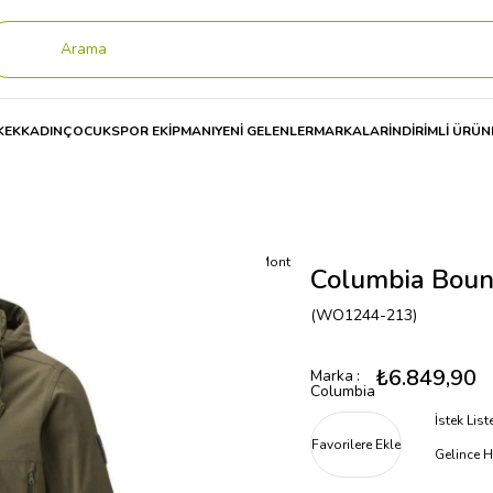
KEK
KADIN
ÇOCUK
SPOR EKİPMANI
YENİ GELENLER
MARKALAR
İNDİRİMLİ ÜRÜN
t
Columbia Boundary Bay™ Parka Erkek Mont
Columbia Boun
(WO1244-213)
₺6.849,90
Marka
:
Columbia
İstek Lis
Favorilere Ekle
Gelince H