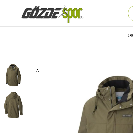
ER
Anasayfa
Erkek
GİYİM
Outdoor Ürünleri
Mont-Ceke