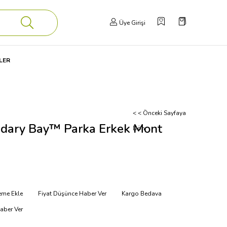
Üye Girişi
LER
< < Önceki Sayfaya
dary Bay™ Parka Erkek Mont
Dön
teme Ekle
Fiyat Düşünce Haber Ver
Kargo Bedava
aber Ver