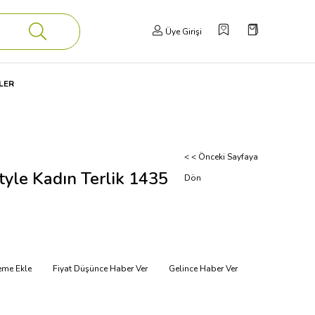
Üye Girişi
LER
< < Önceki Sayfaya
tyle Kadın Terlik 1435
Dön
teme Ekle
Fiyat Düşünce Haber Ver
Gelince Haber Ver