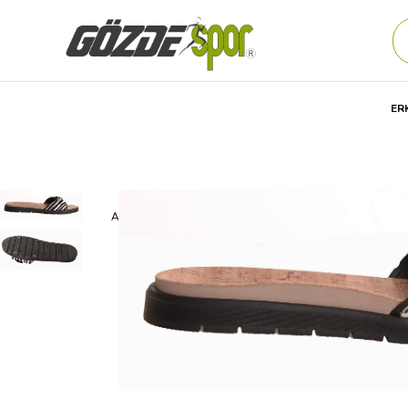
ER
Anasayfa
Kadın
AYAKKABI
Günlük
TERLİK
Boaond