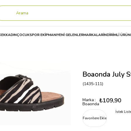
KEK
KADIN
ÇOCUK
SPOR EKİPMANI
YENİ GELENLER
MARKALAR
İNDİRİMLİ ÜRÜN
a July Style Kadın Terlik 1435
Boaonda July S
(1435-111)
₺109,90
Marka
:
Boaonda
İstek Lis
Favorilere Ekle