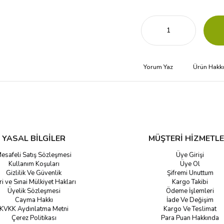
Yorum Yaz
Ürün Hakk
YASAL BİLGİLER
MÜŞTERİ HİZMETLE
esafeli Satış Sözleşmesi
Üye Girişi
Kullanım Koşuları
Üye Ol
Gizlilik Ve Güvenlik
Şifremi Unuttum
ri ve Sınai Mülkiyet Hakları
Kargo Takibi
Üyelik Sözleşmesi
Ödeme İşlemleri
Cayma Hakkı
İade Ve Değişim
KVKK Aydınlatma Metni
Kargo Ve Teslimat
Çerez Politikası
Para Puan Hakkında