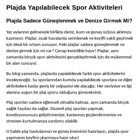
Plajda Yapılabilecek Spor Aktiviteleri
Plajda Sadece Güneşlenmek ve Denize Girmek Mi?
Yaz aylarının gelmesiyle birlikte deniz, kum ve güneş üçlüsü aklımıza
kazınıyor. Plajlar, sıcak havalarda serinlemek ve keyifli vakit geçirmek
için ideal bir ortam sunuyor. Peki plajlar sadece güneşlenmek ve
denize girmek için mi var? Cevap kesinlikle hayır! Plajlar, aynı
zamanda birçok spor aktivitesini gerçekleştirmek için de mükemmel
bir alan sunuyor.
Bu blog yazısında, plajlarda yapılabilecek farklı spor aktivitelerini
inceleyeceğiz. Su sporlarından kumda yapılabilecek sporlara ve diğer
aktivitelere kadar geniş bir yelpazeyi ele alacağız. Her seviyeye ve ilgi
alanına uygun bir plaj sporu olduğunu göreceksiniz.
Plaj sporları sadece eğlenceli olmakla kalmaz, aynı zamanda birçok
sağlık faydası da sağlar. Düzenli plaj sporları yapmak,
kondisyonunuzu geliştirmenize, kaslarınızı güçlendirmenize ve
stresten kurtulmanıza yardımcı olabilir.
O halde plaj havlularınızı ve güneş kreminizi hazırlayın, plajda spor
yapmanın keyfini çıkarmaya hazır olun!