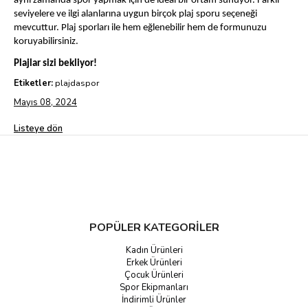
aynı zamanda spor yapmak için de ideal bir ortam sunuyor. Farklı
seviyelere ve ilgi alanlarına uygun birçok plaj sporu seçeneği
mevcuttur. Plaj sporları ile hem eğlenebilir hem de formunuzu
koruyabilirsiniz.
Plajlar sizi bekliyor!
Etiketler:
plajdaspor
Mayıs 08, 2024
Listeye dön
POPÜLER KATEGORİLER
Kadın Ürünleri
Erkek Ürünleri
Çocuk Ürünleri
Spor Ekipmanları
İndirimli Ürünler