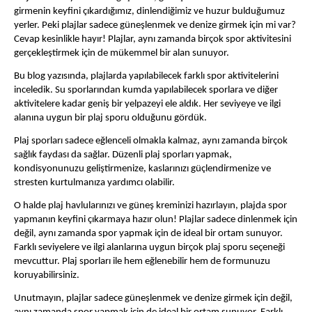
girmenin keyfini çıkardığımız, dinlendiğimiz ve huzur bulduğumuz
yerler. Peki plajlar sadece güneşlenmek ve denize girmek için mi var?
Cevap kesinlikle hayır! Plajlar, aynı zamanda birçok spor aktivitesini
gerçekleştirmek için de mükemmel bir alan sunuyor.
Bu blog yazısında, plajlarda yapılabilecek farklı spor aktivitelerini
inceledik. Su sporlarından kumda yapılabilecek sporlara ve diğer
aktivitelere kadar geniş bir yelpazeyi ele aldık. Her seviyeye ve ilgi
alanına uygun bir plaj sporu olduğunu gördük.
Plaj sporları sadece eğlenceli olmakla kalmaz, aynı zamanda birçok
sağlık faydası da sağlar. Düzenli plaj sporları yapmak,
kondisyonunuzu geliştirmenize, kaslarınızı güçlendirmenize ve
stresten kurtulmanıza yardımcı olabilir.
O halde plaj havlularınızı ve güneş kreminizi hazırlayın, plajda spor
yapmanın keyfini çıkarmaya hazır olun! Plajlar sadece dinlenmek için
değil, aynı zamanda spor yapmak için de ideal bir ortam sunuyor.
Farklı seviyelere ve ilgi alanlarına uygun birçok plaj sporu seçeneği
mevcuttur. Plaj sporları ile hem eğlenebilir hem de formunuzu
koruyabilirsiniz.
Unutmayın, plajlar sadece güneşlenmek ve denize girmek için değil,