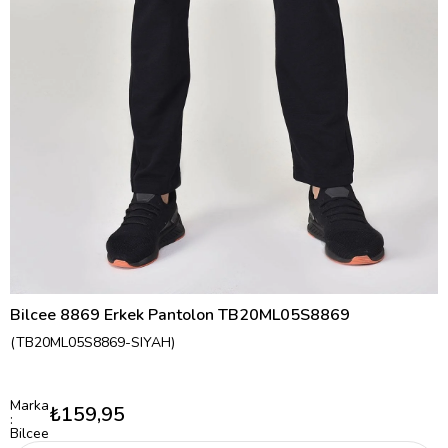
Bilcee 8869 Erkek Pantolon TB20ML05S8869
(TB20ML05S8869-SIYAH)
Marka
₺159,95
:
Bilcee