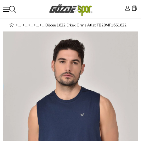
Bilcee 1622 Erkek Örme Atlet TB20MF16S1622