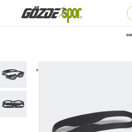
ER
Anasayfa
Unisex
AKSESUAR
Yüzme Ürünleri
YÜZÜ