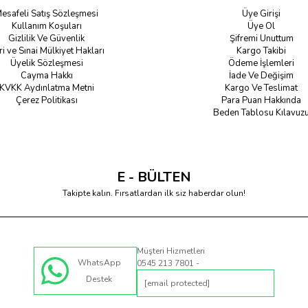
esafeli Satış Sözleşmesi
Üye Girişi
Kullanım Koşuları
Üye Ol
Gizlilik Ve Güvenlik
Şifremi Unuttum
ri ve Sınai Mülkiyet Hakları
Kargo Takibi
Üyelik Sözleşmesi
Ödeme İşlemleri
Cayma Hakkı
İade Ve Değişim
KVKK Aydınlatma Metni
Kargo Ve Teslimat
Çerez Politikası
Para Puan Hakkında
Beden Tablosu Kılavuz
E - BÜLTEN
Takipte kalın. Fırsatlardan ilk siz haberdar olun!
Müşteri Hizmetleri
WhatsApp
0545 213 7801 -
Destek
[email protected]