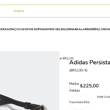
KEK
KADIN
ÇOCUK
SPOR EKİPMANI
YENİ GELENLER
MARKALAR
İNDİRİMLİ ÜRÜN
CÜ GÖZLÜĞÜ
Adidas Persistar 182 Gözlük BR1130
Adidas Persist
(BR1130-X)
Marka
₺225,00
:
Adidas
İstek Lis
Favorilere Ekle