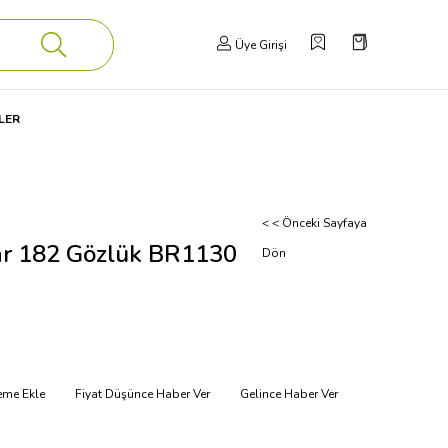
Üye Girişi
LER
< < Önceki Sayfaya
ar 182 Gözlük BR1130
Dön
teme Ekle
Fiyat Düşünce Haber Ver
Gelince Haber Ver