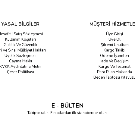
YASAL BİLGİLER
MÜŞTERİ HİZMETLE
esafeli Satış Sözleşmesi
Üye Girişi
Kullanım Koşuları
Üye Ol
Gizlilik Ve Güvenlik
Şifremi Unuttum
ri ve Sınai Mülkiyet Hakları
Kargo Takibi
Üyelik Sözleşmesi
Ödeme İşlemleri
Cayma Hakkı
İade Ve Değişim
KVKK Aydınlatma Metni
Kargo Ve Teslimat
Çerez Politikası
Para Puan Hakkında
Beden Tablosu Kılavuz
E - BÜLTEN
Takipte kalın. Fırsatlardan ilk siz haberdar olun!