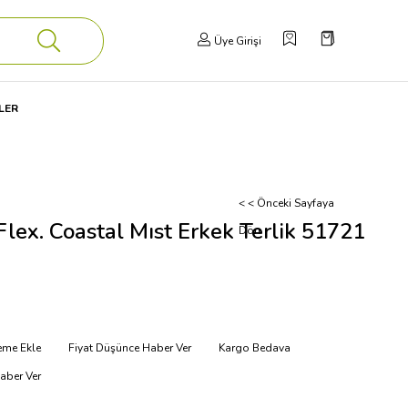
Üye Girişi
LER
< < Önceki Sayfaya
Flex. Coastal Mıst Erkek Terlik 51721
Dön
teme Ekle
Fiyat Düşünce Haber Ver
Kargo Bedava
aber Ver