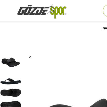
ER
Anasayfa
Erkek
AYAKKABI
Günlük
Terlik
Skechers 