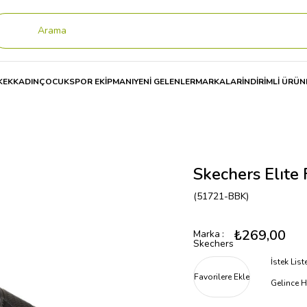
KEK
KADIN
ÇOCUK
SPOR EKİPMANI
YENİ GELENLER
MARKALAR
İNDİRİMLİ ÜRÜN
Elıte Flex. Coastal Mıst Erkek Terlik 51721
Skechers Elıte 
(51721-BBK)
₺269,00
Marka
:
Skechers
İstek Lis
Favorilere Ekle
Gelince H