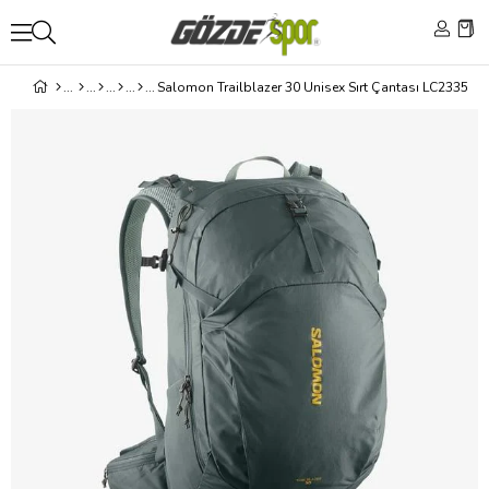
Salomon Trailblazer 30 Unisex Sırt Çantası LC233590