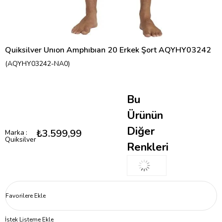
Quiksilver Unıon Amphıbıan 20 Erkek Şort AQYHY03242
(AQYHY03242-NA0)
Bu
Ürünün
Diğer
₺3.599,99
Marka
:
Quiksilver
Renkleri
Favorilere Ekle
İstek Listeme Ekle