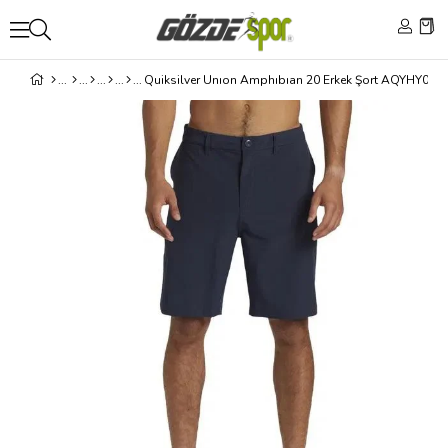
Quiksilver Unıon Amphıbıan 20 Erkek Şort AQYHY032