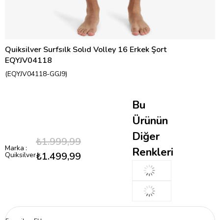
Quiksilver Surfsılk Solıd Volley 16 Erkek Şort
EQYJV04118
(EQYJV04118-GGJ9)
Bu
Ürünün
Diğer
₺1.999,99
Marka
:
Renkleri
₺1.499,99
Quiksilver