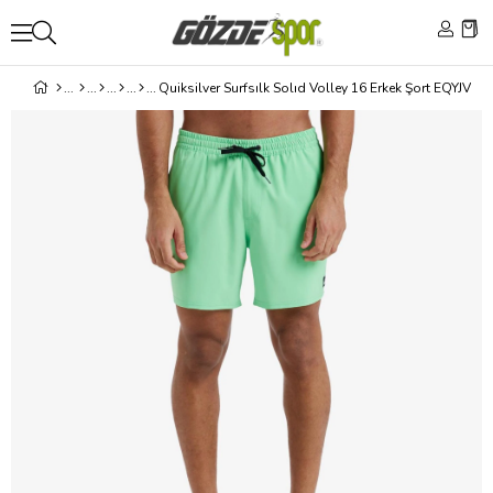
Quiksilver Surfsılk Solıd Volley 16 Erkek Şort EQYJV04