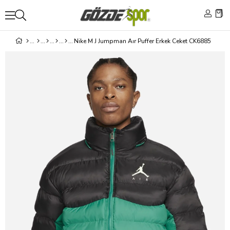
Nike M J Jumpman Aır Puffer Erkek Ceket CK6885