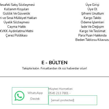
esafeli Satış Sözleşmesi
Üye Girişi
Kullanım Koşuları
Üye Ol
Gizlilik Ve Güvenlik
Şifremi Unuttum
ri ve Sınai Mülkiyet Hakları
Kargo Takibi
Üyelik Sözleşmesi
Ödeme İşlemleri
Cayma Hakkı
İade Ve Değişim
KVKK Aydınlatma Metni
Kargo Ve Teslimat
Çerez Politikası
Para Puan Hakkında
Beden Tablosu Kılavuz
E - BÜLTEN
Takipte kalın. Fırsatlardan ilk siz haberdar olun!
Müşteri Hizmetleri
WhatsApp
0545 213 7801 -
Destek
[email protected]