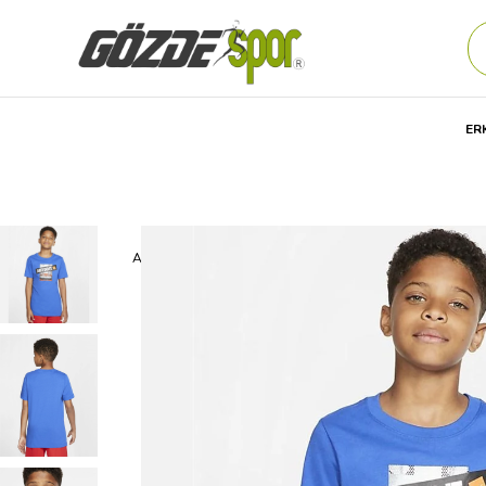
ER
Anasayfa
Çocuk
GİYİM
Günlük
TİŞÖRT
Nike B Nk