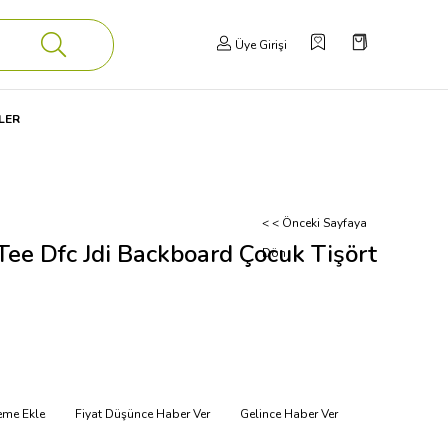
Üye Girişi
LER
< < Önceki Sayfaya
Tee Dfc Jdi Backboard Çocuk Tişört
Dön
teme Ekle
Fiyat Düşünce Haber Ver
Gelince Haber Ver