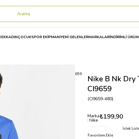
KEK
KADIN
ÇOCUK
SPOR EKİPMANI
YENİ GELENLER
MARKALAR
İNDİRİMLİ ÜRÜN
 Dry Tee Dfc Jdi Backboard Çocuk Tişört CI9659
Nike B Nk Dry 
CI9659
(CI9659-480)
₺199,90
Marka
:
Nike
İstek Lis
Favorilere Ekle