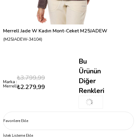
Merrell Jade W Kadın Mont-Ceket M25JADEW
(M25JADEW-34104)
Bu
Ürünün
₺3.799,99
Diğer
Marka
:
₺2.279,99
Merrell
Renkleri
Favorilere Ekle
İstek Listeme Ekle