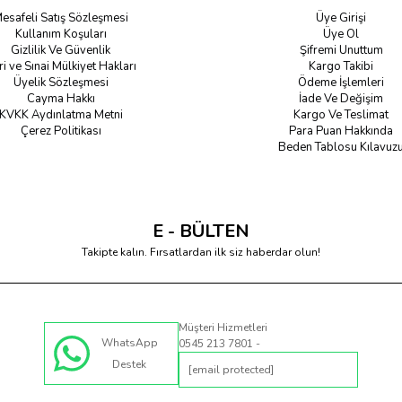
esafeli Satış Sözleşmesi
Üye Girişi
Kullanım Koşuları
Üye Ol
Gizlilik Ve Güvenlik
Şifremi Unuttum
ri ve Sınai Mülkiyet Hakları
Kargo Takibi
Üyelik Sözleşmesi
Ödeme İşlemleri
Cayma Hakkı
İade Ve Değişim
KVKK Aydınlatma Metni
Kargo Ve Teslimat
Çerez Politikası
Para Puan Hakkında
Beden Tablosu Kılavuz
E - BÜLTEN
Takipte kalın. Fırsatlardan ilk siz haberdar olun!
Müşteri Hizmetleri
WhatsApp
0545 213 7801 -
Destek
[email protected]