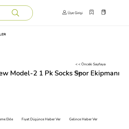
Üye Girişi
LER
< < Önceki Sayfaya
 Model-2 1 Pk Socks Spor Ekipmanı
Dön
teme Ekle
Fiyat Düşünce Haber Ver
Gelince Haber Ver