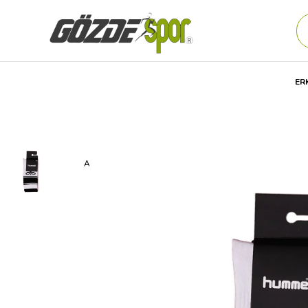
ER
Anasayfa
Unisex
AKSESUAR
Günlük
ÇORAP
Hum