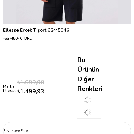
Ellesse Erkek Tişört 6SM5046
(6SM5046-BRD)
Bu
Ürünün
Diğer
₺1.999,90
Marka
:
Renkleri
₺1.499,93
Ellesse
Favorilere Ekle