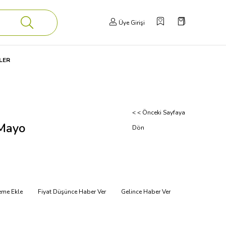
Üye Girişi
LER
< < Önceki Sayfaya
Mayo
Dön
teme Ekle
Fiyat Düşünce Haber Ver
Gelince Haber Ver