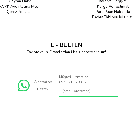
Cayma Hakkı
İade Ve Değişim
KVKK Aydınlatma Metni
Kargo Ve Teslimat
Çerez Politikası
Para Puan Hakkında
Beden Tablosu Kılavuz
E - BÜLTEN
Takipte kalın. Fırsatlardan ilk siz haberdar olun!
Müşteri Hizmetleri
WhatsApp
0545 213 7801 -
Destek
[email protected]