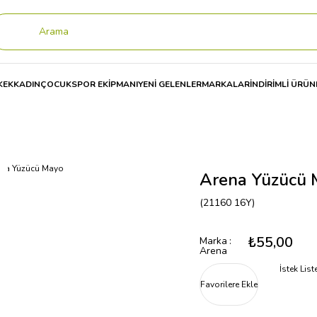
KEK
KADIN
ÇOCUK
SPOR EKİPMANI
YENİ GELENLER
MARKALAR
İNDİRİMLİ ÜRÜN
na Yüzücü Mayo
Arena Yüzücü 
(21160 16Y)
₺55,00
Marka
:
Arena
İstek Lis
Favorilere Ekle