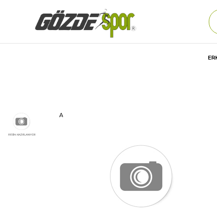
ER
Anasayfa
Çocuk
GİYİM
Yüzme Ürünleri
MAYO
Are