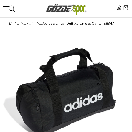
Adidas Lınear Duff Xs Unisex Çanta JE8347