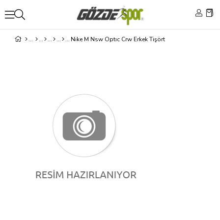
Nike M Nsw Optıc Crw Erkek Tişört