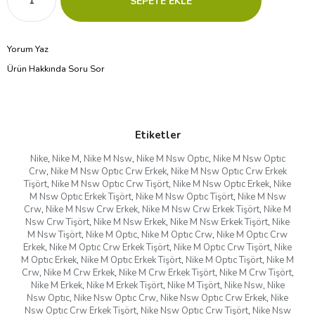
Yorum Yaz
Ürün Hakkında Soru Sor
Etiketler
Nike
,
Nike M
,
Nike M Nsw
,
Nike M Nsw Optıc
,
Nike M Nsw Optıc
Crw
,
Nike M Nsw Optıc Crw Erkek
,
Nike M Nsw Optıc Crw Erkek
Tişört
,
Nike M Nsw Optıc Crw Tişört
,
Nike M Nsw Optıc Erkek
,
Nike
M Nsw Optıc Erkek Tişört
,
Nike M Nsw Optıc Tişört
,
Nike M Nsw
Crw
,
Nike M Nsw Crw Erkek
,
Nike M Nsw Crw Erkek Tişört
,
Nike M
Nsw Crw Tişört
,
Nike M Nsw Erkek
,
Nike M Nsw Erkek Tişört
,
Nike
M Nsw Tişört
,
Nike M Optıc
,
Nike M Optıc Crw
,
Nike M Optıc Crw
Erkek
,
Nike M Optıc Crw Erkek Tişört
,
Nike M Optıc Crw Tişört
,
Nike
M Optıc Erkek
,
Nike M Optıc Erkek Tişört
,
Nike M Optıc Tişört
,
Nike M
Crw
,
Nike M Crw Erkek
,
Nike M Crw Erkek Tişört
,
Nike M Crw Tişört
,
Nike M Erkek
,
Nike M Erkek Tişört
,
Nike M Tişört
,
Nike Nsw
,
Nike
Nsw Optıc
,
Nike Nsw Optıc Crw
,
Nike Nsw Optıc Crw Erkek
,
Nike
Nsw Optıc Crw Erkek Tişört
,
Nike Nsw Optıc Crw Tişört
,
Nike Nsw